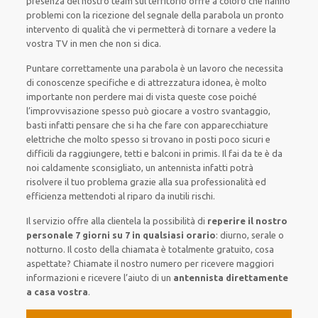
presenza del nostro team sul territorio offre a coloro che hanno
problemi con la ricezione del segnale della parabola un pronto
intervento di qualità che vi permetterà di tornare a vedere la
vostra TV in men che non si dica.​
Puntare correttamente una parabola è un lavoro che necessita
di conoscenze specifiche e di attrezzatura idonea, è molto
importante non perdere mai di vista queste cose poiché
l’improvvisazione spesso può giocare a vostro svantaggio,
basti infatti pensare che si ha che fare con apparecchiature
elettriche che molto spesso si trovano in posti poco sicuri e
difficili da raggiungere, tetti e balconi in primis. Il fai da te è da
noi caldamente sconsigliato, un antennista infatti potrà
risolvere il tuo problema grazie alla sua professionalità ed
efficienza mettendoti al riparo da inutili rischi.
Il servizio offre alla clientela la possibilità di
reperire il nostro
personale 7 giorni su 7 in qualsiasi orario
: diurno, serale o
notturno. Il costo della chiamata è totalmente gratuito, cosa
aspettate? Chiamate il nostro numero per ricevere maggiori
informazioni e ricevere l’aiuto di un
antennista direttamente
a casa vostra
.