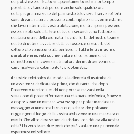
qui potrà essere fissato un appuntamento nel minor tempo
possibile, evitando di perdere anche solo qualche ora
della
programmazione del palinsesto televisivo. I servizi offerti
sono di varia natura e possono contemplare sia lavori in esterno
che lavori interni alla vostra abitazione, mentre i primi possono
essere risolti solo alla luce del sole, i secondi sono fattibile in
qualsiasi orario della giornata. Il punto forte del nostro team è
quello di potersi avvalere delle conoscenze di esperti del
settore che conoscono alla perfezione
tutte le tipologie di
parabole presenti sul mercato
e di conseguenza gli
permettono di muoversi nel migliore dei modi per venirne a
capo risolvendo celermente la problematica.​
Il servizio telefonico da’ modo alla clientela di usufruire di
un’assistenza dedicata sia prima, che durante, che dopo
l’intervento tecnico. Per chi non potesse trovarsi nella
situazione di poter effettuare una chiamata telefonica, è messo
a disposizione un numero
whatsapp
per poter mandare un
messaggio ai numerosi tecnici di quartiere che potranno
raggiungere il luogo della vostra abitazione in una manciata di
minuti. Che altro dirvi se non di affidarvi con fiducia alla nostra
ditta? Un vero team di esperti che può vantare una pluriennale
esperienza nel settore.