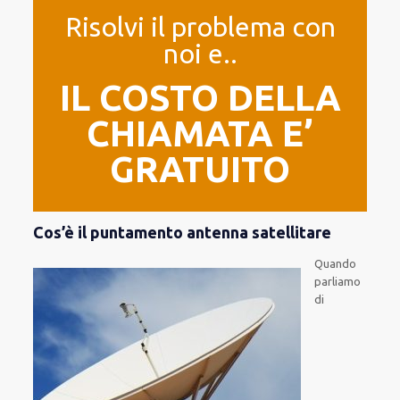
Risolvi il problema con
noi e..
IL COSTO DELLA
CHIAMATA E’
GRATUITO
Cos’è il puntamento antenna satellitare
Quando
parliamo
di