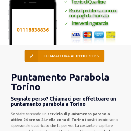
Tecnici di Quartiere
Risolvi il problema con noi e
non paghi la chiamata
Interventi in garanzia
01118838836
CHIAMACI ORA AL 01118838836
Puntamento Parabola
Torino
Segnale perso? Chiamaci per effettuare un
puntamento parabola a Torino
Se state cercando un
servizio di puntamento parabola
attivo 24 ore su 24 nella zona di Torino
i nostri tecnici sono
il personale qualificato che fa per voi. La costante e capillare