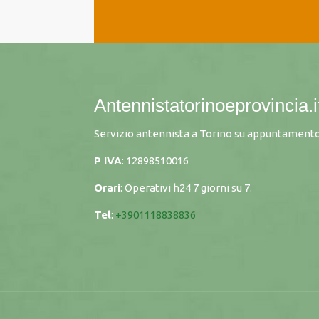
Antennistatorinoeprovincia.i
Servizio antennista a Torino su appuntamento
P IVA
: 12898510016
Orari
: Operativi h24 7 giorni su 7.
Tel
:
+3901118838836