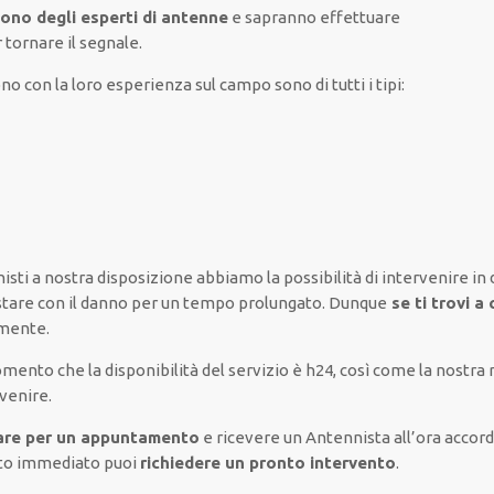
sono degli esperti di antenne
e sapranno
effettuare
r tornare
il segnale.
no con la loro esperienza sul campo
sono di tutti i tipi
:
isti a nostra disposizione
abbiamo la possibilità di
intervenire
in
stare
con il
danno
per un tempo prolungato
.
Dunque
se ti trovi a
amente
.
omento che
la disponibilità del servizio è h24,
così come la nostra r
rvenire
.
re per
un appuntamento
e
ricevere
un Antennista all’ora
accord
to
immediato
puoi
richiedere
un pronto intervento
.