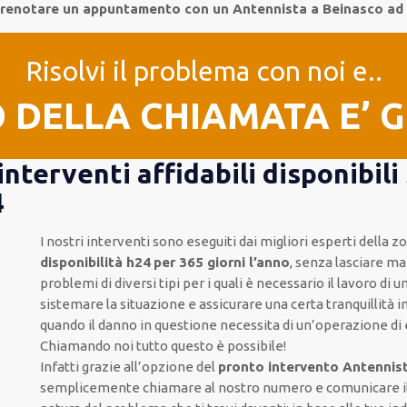
 prenotare un appuntamento con un Antennista a Beinasco ad
Risolvi il problema con noi e..
O DELLA CHIAMATA E’ 
nterventi affidabili disponibil
4
I nostri interventi sono eseguiti dai migliori esperti della 
disponibilità h24
per 365 giorni l’anno
, senza lasciare mai
problemi di diversi tipi per i quali è necessario il lavoro di 
sistemare la situazione e assicurare una certa tranquillità 
quando il danno in questione necessita di un’operazione d
Chiamando noi tutto questo è possibile!
Infatti grazie all’opzione del
pronto intervento Antennis
semplicemente chiamare al nostro numero e comunicare il po