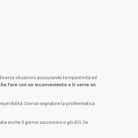
diverse situazioni
assicurando
tempestività ed
 che fare con un inconveniente e ti serve
un
eperibilità. Dovrai
segnalare
la problematica
ata
anche il giorno
successivo
o giù di lì. Se