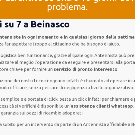
problema.
i su 7 a Beinasco
ntennista in ogni momento e in qualsiasi giorno della settima
a far aspettare troppo al cittadino che ha bisogno di aiuto.
 logistica ben funzionante, grazie al quale ogni Antennista può pr
nizzare al meglio l’operazione da eseguire e presentarsi alla porta 
attore chiave per fornire un
servizio di pronto intervento
.
cazione dei nostri tecnici: ognuno infatti è chiamato ad operare i
n modo efficace, senza peccare di negligenza a livello organizzativo.
do semplice e a portata di click: basta un click infatti per chiama
ssità si verifichi è disponibile un’
assistenza clienti whatsapp
.
 garanzia sui pezzi di ricambio adoperati.
subito per un intervento da parte di un Antennista affidabile a B