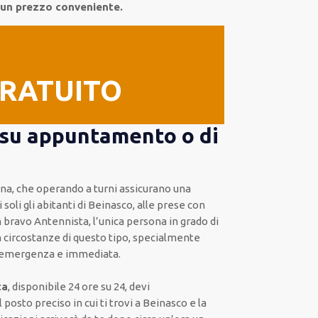
 un prezzo conveniente.
GRATUITO
i su appuntamento o di
zona, che operando a turni assicurano una
 soli gli abitanti di Beinasco, alle prese con
un bravo Antennista, l’unica persona in grado di
in circostanze di questo tipo, specialmente
i emergenza e immediata.
ta
, disponibile 24 ore su 24, devi
sto preciso in cui ti trovi a Beinasco e la