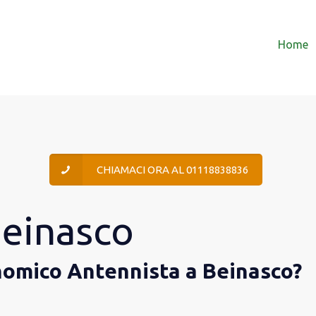
Home
CHIAMACI ORA AL 01118838836
Beinasco
nomico Antennista a Beinasco?