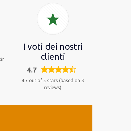
I voti dei nostri
clienti
i?
4.7
4,7
rating
4.7 out of 5 stars (based on 3
reviews)