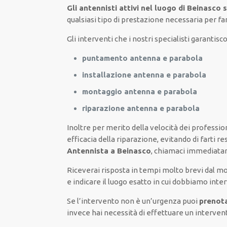
Gli antennisti attivi nel luogo di Beinasco 
qualsiasi tipo di prestazione necessaria
per
fa
Gli interventi
che i nostri
specialisti
garantisco
puntamento antenna e parabola
installazione antenna e parabola
montaggio antenna e parabola
riparazione antenna e parabola
Inoltre
per merito della
velocità
dei
profession
efficacia
della riparazione,
evitando di
farti
re
Antennista a Beinasco
,
chiamaci immediat
Riceverai risposta in tempi molto brevi
dal m
e indicare
il luogo
esatto
in cui
dobbiamo
inte
Se
l’intervento
non è un’
urgenza
puoi
prenota
invece
hai necessità di
effettuare
un interven