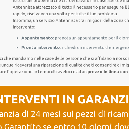
natura del problema che ti trovi davanti: in base alle tue in
Antennista attrezzato di tutto il necessario per eseguire il 
rapido, risolvendo una volta per tutte il tuo problema.
Insomma, un servizio Antennista tra i migliori della zona ch
intervento:
Appuntamento
: prenota un appuntamento per il giorn
Pronto intervento
: richiedi un intervento d’emergenz
nici che mandiamo nelle case delle persone che si affidano a noi so
Dunque riceverai una riparazione di qualità che ti consentirà di mi
tuare l’operazione in tempi ultraveloci e ad un
prezzo in linea con
NTERVENTI IN GARANZ
anzia di 24 mesi sui pezzi di ricam
 Garantito se entro 10 giorni dove