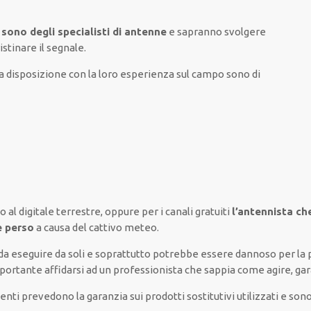
 sono degli specialisti di antenne
e sapranno
svolgere
istinare
il segnale.
 disposizione con la loro esperienza sul campo
sono di
o al digitale terrestre,
oppure
per i canali
gratuiti
l’antennista ch
e perso
a causa del cattivo meteo
.
da
eseguire
da soli
e
soprattutto
potrebbe
essere dannoso
per la 
portante
affidarsi
ad un
professionista
che sappia
come agire
, ga
venti
prevedono la garanzia
sui prodotti sostitutivi utilizzati e s