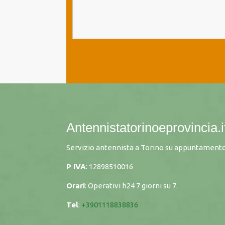
Antennistatorinoeprovincia.i
Servizio antennista a Torino su appuntamento
P IVA
: 12898510016
Orari
: Operativi h24 7 giorni su 7.
Tel
:
+3901118838836