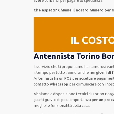
avere
contanti per pagare lo specialista.
Che aspetti? Chiama il nostro numero per r
IL COST
Antennista Torino Bor
Il servizio
che ti
proponiamo
ha numerosi van
il tempo per
tutto l’anno, anche nei
giorni di 
Antennista
ha
un POS
per accettare pagamen
contatto
whatsapp
per comunicare con i nostr
Abbiamo a disposizione
tecnici di Torino Borg
guasti gravi o di poca importanza
per un prez
meglio le funzionalità della casa
.