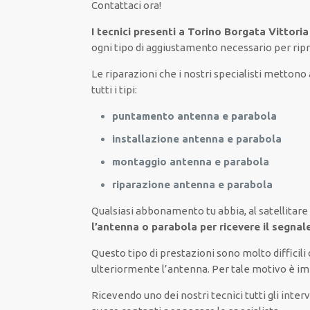
Contattaci ora
!
I tecnici presenti a Torino Borgata Vittoria
ogni tipo di aggiustamento necessario
per
ripr
Le riparazioni
che i nostri
specialisti
mettono a
tutti i tipi
:
puntamento antenna e parabola
installazione antenna e parabola
montaggio antenna e parabola
riparazione antenna e parabola
Qualsiasi abbonamento tu abbia,
al satellitare
l’antenna o parabola per ricevere il segnal
Questo tipo di
prestazioni
sono molto
difficili
ulteriormente
l’antenna. Per tale motivo è
im
Ricevendo
uno dei nostri
tecnici
tutti gli inter