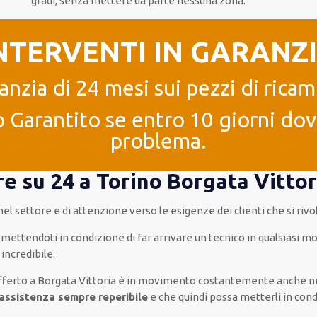
gradi
, senza
mettere da parte
nessuna zona
.
NTERVENTI IN GARANZ
anzia di 24 mesi sui pezzi di ricam
 Garantito se entro 10 giorni dove
problema.
re su 24 a Torino Borgata Vittor
 nel settore e di attenzione verso le esigenze
dei clienti
che si rivo
mettendoti in condizione
di far
arrivare
un
tecnico
in
qualsiasi
mom
incredibile
.
fferto
a Borgata Vittoria è
in movimento
costantemente
anche
n
assistenza
sempre reperibile
e che
quindi
possa
metterli in cond