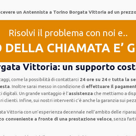
icevere un Antennista a Torino Borgata Vittoria ad un prezz
Risolvi il problema con noi e..
O DELLA CHIAMATA E’ 
gata Vittoria: un supporto cost
taggi, come
la possibilità di contattarci
24 ore su 24
e
tutta la s
festa
.
Inoltre
sarai messo in condizione di
effettuare il pagame
ti
digitali
.
Un grande vantaggio
è l’
assistenza
che mettiamo a disp
i clienti
.
Infine,
sui nostri interventi
c’è anche la
garanzia sui pezz
ata Vittoria
con un’esperienza decennale
nell’ambito delle riparaz
zo conveniente a fronte di una prestazione veloce
, senza fart