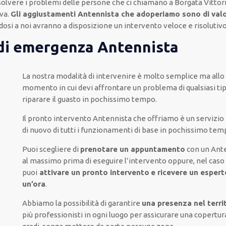
isolvere i problemi delle persone che
ci chiamano
a Borgata Vittor
va.
Gli aggiustamenti Antennista che adoperiamo sono di val
ndosi a noi avranno a disposizione un intervento
veloce e risolutiv
 di emergenza Antennista
La nostra modalità
di
intervenire
è
molto semplice
ma
all
momento
in cui
devi affrontare
un problema di qualsiasi ti
riparare
il
guasto
in pochissimo tempo
.
Il pronto intervento Antennista
che offriamo
è
un servizio
di nuovo
di
tutti i funzionamenti di base
in pochissimo tem
Puoi scegliere di
prenotare
un appuntamento
con un Ant
al massimo
prima di
eseguire l’intervento
oppure,
nel caso 
puoi
attivare
un pronto intervento
e ricevere un
esperto
un’ora
.
Abbiamo la possibilità di garantire
una presenza nel terri
più
professionisti
in ogni luogo
per
assicurare
una copertur