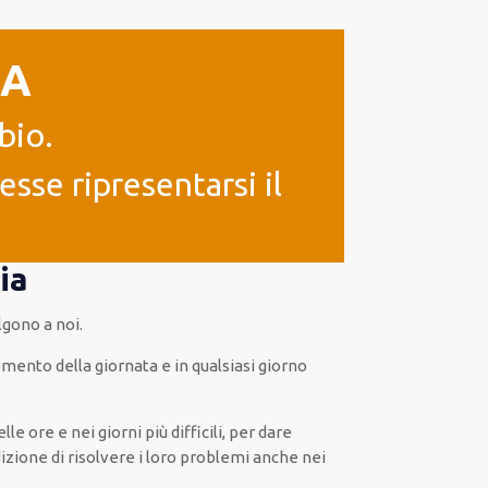
IA
bio.
sse ripresentarsi il
ia
lgono a noi.
ento della giornata e in
qualsiasi
giorno
elle ore e nei giorni
più
difficili
, per
dare
izione di risolvere i loro problemi
anche
nei