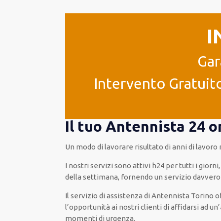
I
Gar
Intervento Gratuito
Il tuo Antennista 24 o
Un modo
di lavorare
risultato
di anni di lavoro
I nostri servizi
sono attivi
h24
per
tutti i giorni
,
della settimana,
fornendo
un servizio
davvero
Il servizio di assistenza
di Antennista Torino
o
l’opportunità
ai nostri clienti
di
affidarsi ad
un’
momenti di urgenza
.