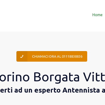
Home
CHIAMACI ORA AL 01118838836
orino Borgata Vitt
gerti ad un esperto Antennista 