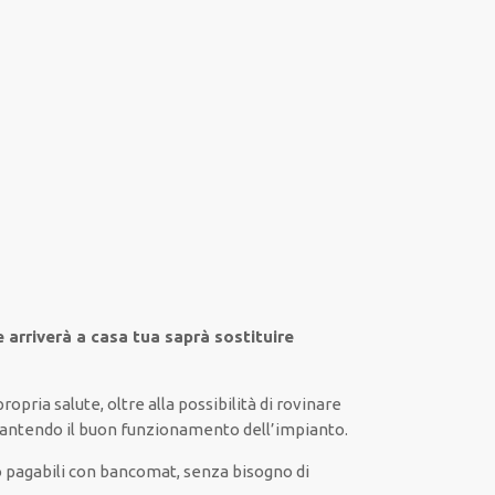
e arriverà a casa tua saprà sostituire
propria
salute
,
oltre alla
possibilità di
rovinare
rantendo il
buon funzionamento dell’impianto
.
ono pagabili con bancomat, senza
bisogno
di