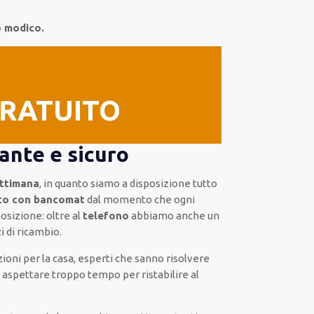
o modico.
GRATUITO
ante e sicuro
ettimana
, in quanto siamo a disposizione
tutto
nto con bancomat
dal momento che ogni
osizione:
oltre al
telefono
abbiamo anche un
i di ricambio.
ioni per la casa
,
esperti
che sanno risolvere
i
aspettare troppo tempo
per ristabilire al