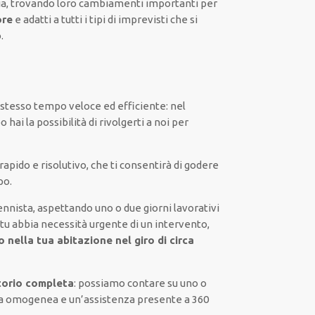
ia, trovando loro
cambiamenti importanti
per
ore
e
adatti a tutti i tipi di imprevisti che si
o
.
o stesso tempo
veloce ed efficiente
:
nel
po
hai la possibilità di rivolgerti a noi
per
rapido
e risolutivo, che ti
consentirà di godere
po
.
ennista,
aspettando
uno o due giorni lavorativi
tu abbia necessità urgente di
un intervento
,
 nella tua abitazione nel giro di circa
torio completa
:
possiamo contare su
uno o
a
omogenea
e un’assistenza presente a
360