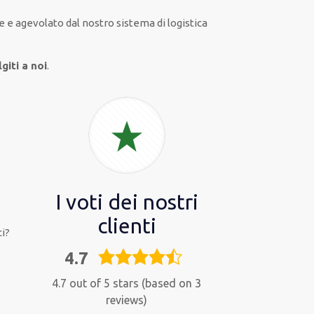
e
e
agevolato
dal nostro sistema di logistica
giti a noi
.
I voti dei nostri
clienti
i?
4.7
4,7
rating
4.7 out of 5 stars (based on 3
reviews)