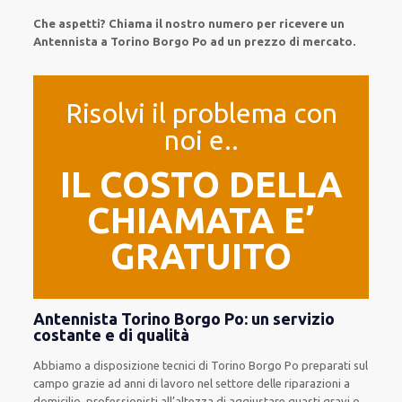
Che aspetti? Chiama il nostro numero per ricevere un
Antennista a Torino Borgo Po ad un prezzo di mercato.
Risolvi il problema con
noi e..
IL COSTO DELLA
CHIAMATA E’
GRATUITO
Antennista Torino Borgo Po: un servizio
costante e di qualità
Abbiamo a disposizione
tecnici di Torino Borgo Po
preparati sul
campo grazie ad anni di lavoro
nel settore delle riparazioni a
domicilio
,
professionisti
all’altezza di aggiustare
guasti gravi o