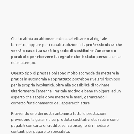
Che tu abbia un abbonamento
al satellitare
o al digitale
terrestre,
oppure
per i canali
tradizionali
il professionista che
verrà a casa tua sarà in grado di sostituire l’antenna o
parabola per ricevere il segnale che è stato perso
a causa
del maltempo
.
Questo tipo di
prestazioni
sono molto
scomode
da
mettere in
pratica
in autonomia
e
soprattutto
potrebbe
rivelarsi rischioso
per la propria
incolumità
,
oltre alla
possibilità di
rovinare
ulteriormente
l’antenna. Per tale motivo è
bene
rivolgersi
ad un
esperto
che sappia
dove mettere le mani
, garantendo il
corretto funzionamento dell’apparecchiatura
.
Ricevendo
uno dei nostri
antennisti
tutte le prestazioni
prevedono la garanzia
sui prodotti sostitutivi utilizzati e sono
pagabili con carta di credito, senza
bisogno
di
rimediare
contanti per pagare lo specialista.