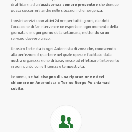
di
affidarsi ad
un’
assistenza
sempre presente
e che
dunque
possa
soccorrerli
anche
nelle situazioni di emergenza
.
I nostri servizi
sono attivi
24 ore
per
tutti i giorni
,
dandoti
l’occasione
di far
intervenire
un
esperto
in
ogni
momento della
giornata e in
ogni
giorno della settimana,
mettendo su
un
servizio
davvero
unico
.
Il nostro forte
sta in ogni Antennista di zona che, conoscendo
alla perfezione
il quartiere
nel quale opera
e
facilitato
dalla
nostra organizzazione di base
, riesce ad
effettuare l’intervento
in ogni punto con
efficienza e tempestività
.
Insomma,
se hai bisogno di una riparazione e devi
chiamare un Antennista a Torino Borgo Po chiamaci
subito
.