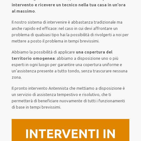
intervento
e ricevere un
tecnico nella tua casa in un’ora
al massimo
.
Il nostro sistema
di
intervenire
è
abbastanza tradizionale
ma
anche
rapido ed efficace
:
nel caso
in cui
devi affrontare
un
problema di qualsiasi tipo
hai la possibilità di rivolgerti a noi
per
mettere a posto
il
problema
in tempi brevissimi
.
Abbiamo la possibilità di applicare
una copertura del
territorio omogenea
:
abbiamo a disposizione
uno o più
esperti
in ogni luogo
per
garantire
una copertura
uniforme
e
un’assistenza presente a
tutto tondo
, senza
trascurare
nessuna
zona
.
Il pronto intervento Antennista
che mettiamo a disposizione
è
un servizio di assistenza
tempestivo
e risolutivo, che ti
permetterà di beneficiare nuovamente
di
tutti i funzionamenti
di base
in tempi brevissimi
.
INTERVENTI IN