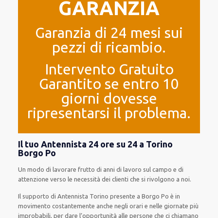
GARANZIA
Garanzia di 24 mesi sui
pezzi di ricambio.
Intervento Gratuito
Garantito se entro 10
giorni dovesse
ripresentarsi il problema.
Il tuo Antennista 24 ore su 24 a Torino
Borgo Po
Un modo
di lavorare
frutto
di anni di lavoro sul campo e di
attenzione verso le necessità
dei clienti
che si rivolgono a noi.
Il supporto
di Antennista Torino
presente
a Borgo Po è
in
movimento
costantemente
anche
negli orari e nelle giornate
più
improbabili
, per
dare
l’opportunità
alle persone che ci chiamano