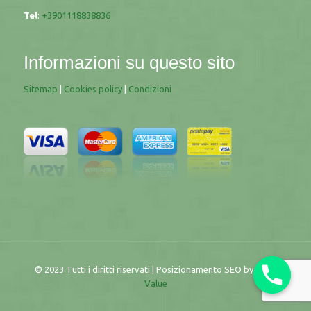
Tel
:
+3901118838836
Informazioni su questo sito
Sitemap
|
Cookies policy
|
Condizioni
© 2023 Tutti i diritti riservati | Posizionamento SEO by
More
Value