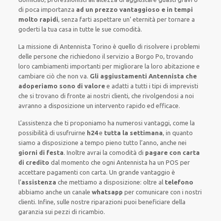
di poca importanza
ad un prezzo vantaggioso e in tempi
molto rapidi
, senza farti
aspettare un’ eternità
per tornare a
goderti la tua casa in tutte le sue comodità
.
La missione
di Antennista Torino è quello di risolvere i problemi
delle persone che
richiedono il servizio
a Borgo Po, trovando
loro
cambiamenti importanti
per migliorare
la loro abitazione
e
cambiare ciò che non va.
Gli aggiustamenti Antennista che
adoperiamo sono di valore
e
adatti a tutti i tipi di imprevisti
che si trovano di fronte ai nostri clienti
, che rivolgendosi a noi
avranno a disposizione un intervento
rapido ed efficace
.
L’assistenza
che ti
proponiamo
ha numerosi vantaggi, come
la
possibilità di usufruirne
h24
e
tutta la settimana
, in quanto
siamo a disposizione
a tempo pieno
tutto l’anno, anche nei
giorni di festa
.
Inoltre
avrai la comodità di
pagare con carta
di credito
dal momento che ogni Antennista
ha
un POS
per
accettare pagamenti
con carta
.
Un grande vantaggio
è
l’
assistenza
che mettiamo a disposizione:
oltre al
telefono
abbiamo anche un
canale
whatsapp
per comunicare con i nostri
clienti
.
Infine,
sulle nostre riparazioni
puoi beneficiare della
garanzia sui pezzi di ricambio.