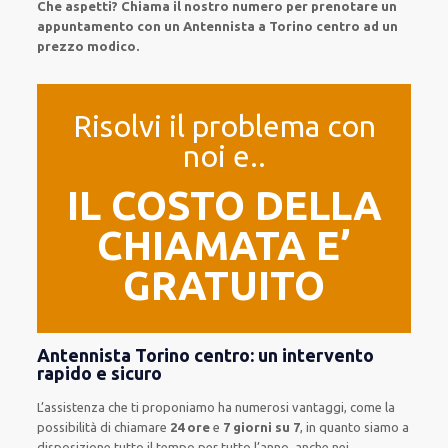
Che aspetti? Chiama il nostro numero per prenotare un
appuntamento con un Antennista a Torino centro ad un
prezzo modico.
Risolvi il problema con
noi e..
IL COSTO DELLA
CHIAMATA E’
GRATUITO
Antennista Torino centro: un intervento
rapido e sicuro
L’assistenza
che ti
proponiamo
ha numerosi vantaggi, come
la
possibilità di chiamare
24 ore
e
7 giorni su 7
, in quanto siamo a
disposizione
tutto il tempo per
tutto l’anno, anche nei