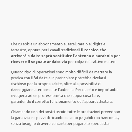
Che tu abbia un abbonamento
al satellitare
o al digitale
terrestre,
oppure
per i canali
tradizionali
il tecnico che
arriverà a da te saprà sostituire l’antenna o parabola per
ricevere il segnale andato via
per colpa del cattivo meteo
.
Questo tipo di
operazioni
sono molto
difficili
da
mettere in
pratica
con il fai da te
e
in particolare
potrebbe
rivelarsi
rischioso
per la propria
salute
,
oltre alla
possibilità di
danneggiare
ulteriormente
l’antenna. Per questo è
importante
rivolgersi
ad un
professionista
che sappia
cosa fare
,
garantendo il
corretto funzionamento dell’apparecchiatura
.
Chiamando
uno dei nostri
tecnici
tutte le prestazioni
prevedono
la garanzia
sui pezzi di ricambio e sono pagabili con bancomat,
senza
bisogno
di
avere
contanti per pagare lo specialista.