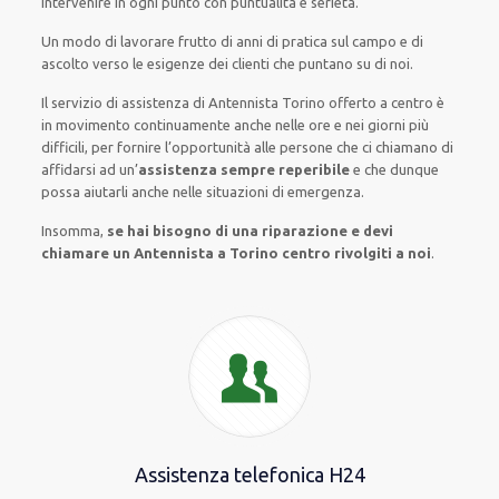
intervenire
in ogni punto con
puntualità e serietà
.
Un modo
di lavorare
frutto
di anni di pratica sul campo e di
ascolto verso le esigenze
dei clienti
che puntano su di noi.
Il servizio di assistenza
di Antennista Torino
offerto
a centro è
in movimento
continuamente
anche
nelle ore e nei giorni
più
difficili
, per
fornire
l’opportunità
alle persone che ci chiamano
di
affidarsi ad
un’
assistenza
sempre reperibile
e che
dunque
possa
aiutarli
anche
nelle situazioni di emergenza
.
Insomma,
se hai bisogno di una riparazione e devi
chiamare un Antennista a Torino centro rivolgiti a noi
.
Assistenza telefonica H24