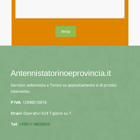
Antennistatorinoeprovincia.it
Servizio antennista a Torino su appuntamento o di pronto
intervento.
P IVA
: 12898510016
Orari
: Operativi h24 7 giorni su 7.
Tel
:
+3901118838836