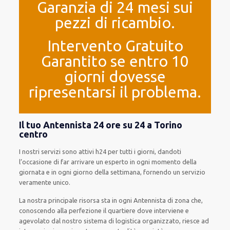
Garanzia di 24 mesi sui
pezzi di ricambio.
Intervento Gratuito
Garantito se entro 10
giorni dovesse
ripresentarsi il problema.
Il tuo Antennista 24 ore su 24 a Torino
centro
I nostri servizi
sono attivi
h24
per
tutti i giorni
,
dandoti
l’occasione
di far
arrivare
un
esperto
in
ogni
momento della
giornata e in
ogni
giorno della settimana,
fornendo
un servizio
veramente
unico
.
La nostra principale risorsa
sta in ogni Antennista di zona che,
conoscendo
alla perfezione
il quartiere
dove interviene
e
agevolato
dal nostro sistema di logistica organizzato
, riesce ad