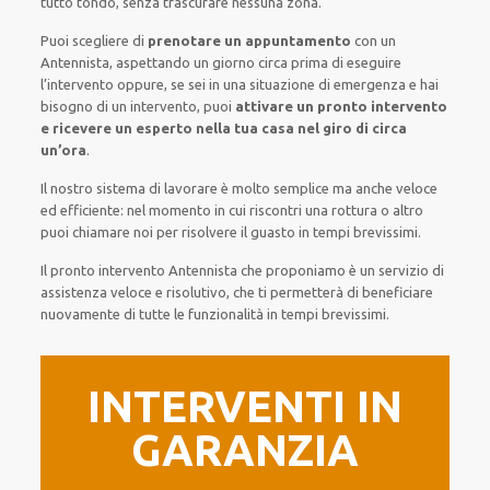
tutto tondo
, senza
trascurare
nessuna zona
.
Puoi scegliere di
prenotare
un appuntamento
con un
Antennista,
aspettando
un giorno circa
prima di
eseguire
l’intervento
oppure,
se sei in una situazione di emergenza e hai
bisogno di
un intervento
, puoi
attivare
un pronto intervento
e ricevere un
esperto nella tua casa nel giro di circa
un’ora
.
Il nostro sistema
di
lavorare
è
molto semplice
ma
anche
veloce
ed efficiente
:
nel momento
in cui
riscontri
una rottura o altro
puoi chiamare noi
per
risolvere
il
guasto
in tempi brevissimi
.
Il pronto intervento Antennista
che proponiamo
è
un servizio di
assistenza
veloce
e risolutivo, che ti
permetterà di beneficiare
nuovamente
di
tutte le funzionalità
in tempi brevissimi
.
INTERVENTI IN
GARANZIA