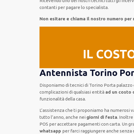
Ricevendo
uno dei nostri
tecnici
tutti gli inter
contanti per pagare lo specialista.
Non esitare e chiama il nostro numero per
IL COST
Antennista Torino Por
Disponiamo di
tecnici di Torino Porta palazzo
complicazioni di qualsiasi entità
ad un costo 
funzionalità della casa
.
L’assistenza
che ti
proponiamo
ha numerosi v
tutto l’anno, anche nei
giorni di festa
.
Inoltr
POS
per accettare pagamenti
con carta
.
Un gr
whatsapp
per farci raggiungere anche senza