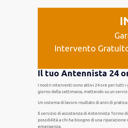
I
Gar
Intervento Gratuito
Il tuo Antennista 24 o
I nostri interventi
sono attivi
24 ore
per
tutti i
giorno della settimana,
mettendo su
un serviz
Un sistema di lavoro
risultato
di anni di pratic
Il servizio di assistenza
di Antennista Torino
d
possibilità
a chi ha bisogno di una riparazione
emergenza
.