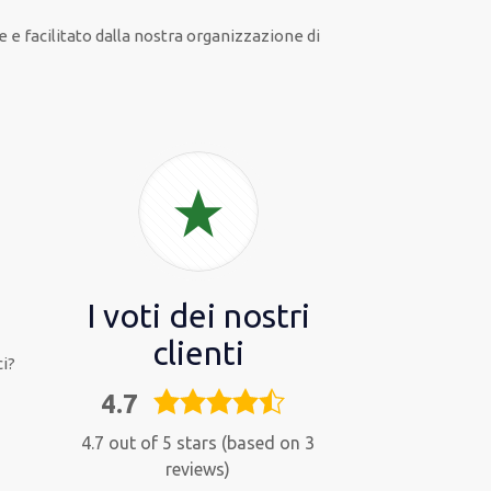
e
e
facilitato
dalla nostra organizzazione di
I voti dei nostri
clienti
i?
4.7
4,7
rating
4.7 out of 5 stars (based on 3
reviews)