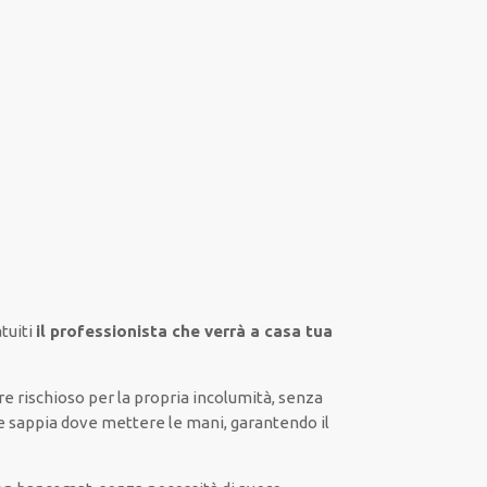
tuiti
il professionista che verrà a casa tua
re rischioso
per la propria
incolumità
,
senza
e sappia
dove mettere le mani
, garantendo il