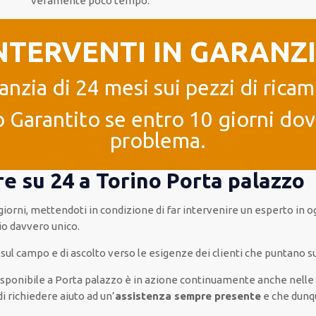
veramente poco tempo
.
NTERVENTI IN GARANZ
anzia di 24 mesi sui pezzi di ricam
 Garantito se entro 10 giorni dove
problema.
re su 24 a Torino Porta palazzo
 giorni
,
mettendoti in condizione
di far
intervenire
un
esperto
in
o
io
davvero
unico
.
a sul campo e di ascolto verso le esigenze
dei clienti
che puntano su 
isponibile
a Porta palazzo è
in azione
continuamente
anche
nelle
di
richiedere aiuto ad
un’
assistenza
sempre presente
e che
dunq