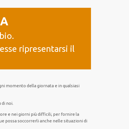
IA
bio.
sse ripresentarsi il
gni
momento della giornata e in
qualsiasi
di noi.
 ore e nei giorni
più
difficili
, per
fornire
la
ue
possa
soccorrerli
anche
nelle situazioni di