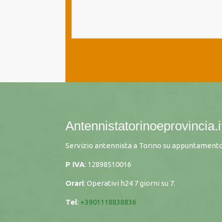
Antennistatorinoeprovincia.i
Servizio antennista a Torino su appuntamento
P IVA
: 12898510016
Orari
: Operativi h24 7 giorni su 7.
Tel
:
+3901118838836