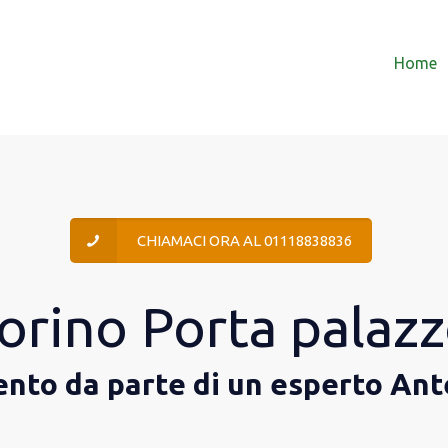
Home
CHIAMACI ORA AL 01118838836
orino Porta palaz
vento da parte di un esperto Ant