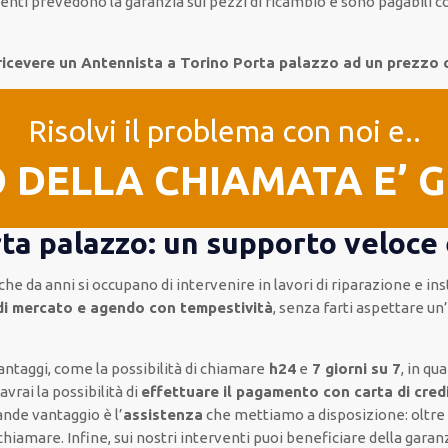
venti
prevedono la garanzia
sui pezzi di ricambio e sono pagabili
 ricevere un Antennista a Torino Porta palazzo ad un prezzo 
Risolvi il problema con noi e..
O DELLA CHIAMATA E’ 
ta palazzo: un supporto veloce 
che da anni si occupano di intervenire
in lavori di riparazione e in
di mercato e agendo con tempestività
, senza farti
aspettare un’
antaggi, come
la possibilità di chiamare
h24
e
7 giorni su 7
, in q
e
avrai la possibilità di
effettuare il pagamento con carta di cred
ande vantaggio
è l’
assistenza
che mettiamo a disposizione:
oltre
 chiamare
.
Infine,
sui nostri interventi
puoi beneficiare della
garanz