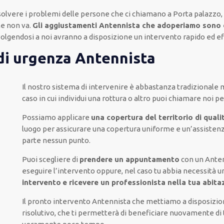
isolvere i problemi delle persone che
ci chiamano
a Porta palazzo,
he non va.
Gli aggiustamenti Antennista che adoperiamo sono d
ivolgendosi a noi avranno a disposizione un intervento
rapido ed e
 di urgenza Antennista
Il nostro sistema
di
intervenire
è
abbastanza tradizionale
caso
in cui
individui
una rottura o altro
puoi chiamare noi
pe
Possiamo applicare
una copertura del territorio di quali
luogo
per
assicurare
una copertura
uniforme
e un’assisten
parte
nessun punto
.
Puoi scegliere di
prendere
un appuntamento
con un Anten
eseguire l’intervento
oppure,
nel caso tu abbia necessità u
intervento
e ricevere un
professionista nella tua abitaz
Il pronto intervento Antennista
che mettiamo a disposizio
risolutivo, che ti
permetterà di beneficiare nuovamente
di