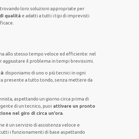
 trovando loro
soluzioni appropriate
per
i qualità
e
adatti a tutti i tipi di imprevisti
fficace
.
ma
allo stesso tempo
veloce ed efficiente
:
nel
r
aggiustare
il
problema
in tempi brevissimi
.
tà
:
disponiamo di
uno o più
tecnici
in ogni
za presente a
tutto tondo
, senza
mettere da
nista,
aspettando
un giorno circa
prima di
rgente di
un tecnico
, puoi
attivare
un pronto
ione nel giro di circa un’ora
.
ne
è
un servizio di assistenza
veloce
e
tutti i funzionamenti di base
aspettando