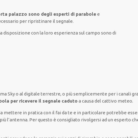
Porta palazzo sono degli esperti di parabole
e
ecessario
per
ripristinare
il segnale.
 disposizione con la loro esperienza sul campo
sono di
orma Sky
o al digitale terrestre,
o più semplicemente
per i canali
gra
abola per ricevere il segnale caduto
a causa del cattivo meteo
.
da
mettere in pratica
con il fai da te
e
in particolare
potrebbe
esse
 più
l’antenna. Per questo è
consigliato
rivolgersi
ad un
esperto
ch
.