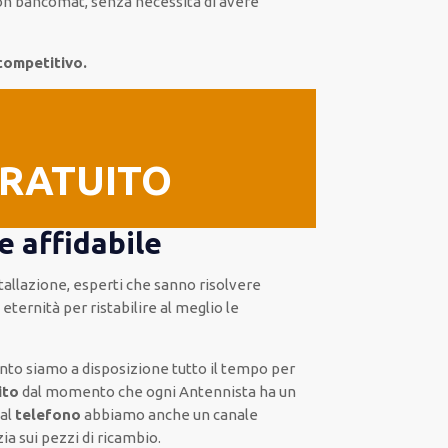
 con bancomat, senza
necessità
di
avere
competitivo.
GRATUITO
e affidabile
stallazione
,
esperti
che sanno risolvere
 eternità
per ristabilire al meglio le
uanto siamo a disposizione
tutto il tempo per
ito
dal momento che ogni Antennista
ha
un
 al
telefono
abbiamo anche un
canale
ia sui pezzi di ricambio.