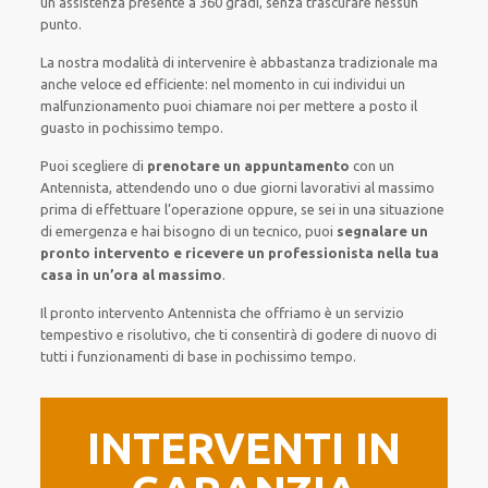
un’assistenza presente a
360 gradi
, senza
trascurare
nessun
punto
.
La nostra modalità
di
intervenire
è
abbastanza tradizionale
ma
anche
veloce ed efficiente
:
nel momento
in cui
individui
un
malfunzionamento
puoi chiamare noi
per
mettere a posto
il
guasto
in pochissimo tempo
.
Puoi scegliere di
prenotare
un appuntamento
con un
Antennista,
attendendo
uno o due giorni lavorativi al massimo
prima di
effettuare l’operazione
oppure,
se sei in una situazione
di emergenza e hai bisogno di
un tecnico
, puoi
segnalare
un
pronto intervento
e ricevere un
professionista nella tua
casa in un’ora al massimo
.
Il pronto intervento Antennista
che offriamo
è
un servizio
tempestivo
e risolutivo, che ti
consentirà di godere di nuovo
di
tutti i funzionamenti di base
in pochissimo tempo
.
INTERVENTI IN