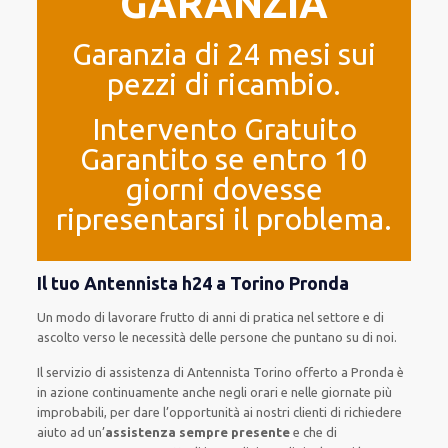
GARANZIA
Garanzia di 24 mesi sui
pezzi di ricambio.
Intervento Gratuito
Garantito se entro 10
giorni dovesse
ripresentarsi il problema.
Il tuo Antennista h24 a Torino Pronda
Un modo
di lavorare
frutto
di anni di pratica nel settore e di
ascolto verso le necessità
delle persone
che puntano su di noi.
Il servizio di assistenza
di Antennista Torino
offerto
a Pronda è
in azione
continuamente
anche
negli orari e nelle giornate
più
improbabili
, per
dare
l’opportunità
ai nostri clienti
di
richiedere
aiuto ad
un’
assistenza
sempre presente
e che
di