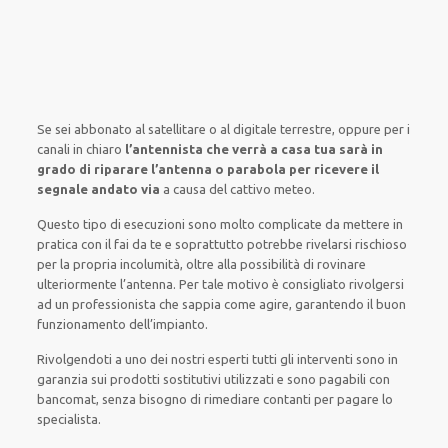
Se sei abbonato
al satellitare
o al digitale terrestre,
oppure
per i
canali
in chiaro
l’antennista che verrà a casa tua sarà in
grado di riparare l’antenna o parabola per ricevere il
segnale andato via
a causa del cattivo meteo
.
Questo tipo di
esecuzioni
sono molto
complicate
da
mettere in
pratica
con il fai da te
e
soprattutto
potrebbe
rivelarsi rischioso
per la propria
incolumità
,
oltre alla
possibilità di
rovinare
ulteriormente
l’antenna. Per tale motivo è
consigliato
rivolgersi
ad un
professionista
che sappia
come agire
, garantendo il
buon
funzionamento dell’impianto
.
Rivolgendoti a
uno dei nostri
esperti
tutti gli interventi
sono in
garanzia
sui prodotti sostitutivi utilizzati e sono pagabili con
bancomat, senza
bisogno
di
rimediare
contanti per pagare lo
specialista.