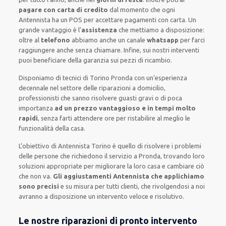
pagare con carta di credito
dal momento che ogni
Antennista
ha
un POS
per accettare pagamenti
con carta
.
Un
grande vantaggio
è l’
assistenza
che mettiamo a disposizione:
oltre al
telefono
abbiamo anche un
canale
whatsapp
per farci
raggiungere anche senza chiamare
.
Infine,
sui nostri interventi
puoi beneficiare della
garanzia sui pezzi di ricambio.
Disponiamo di
tecnici di Torino Pronda
con un’esperienza
decennale
nel settore delle riparazioni a domicilio
,
professionisti
che sanno risolvere
guasti gravi o di poca
importanza
ad un prezzo vantaggioso e in tempi molto
rapidi
, senza farti
attendere ore
per ristabilire al meglio le
funzionalità della casa
.
L’obiettivo
di Antennista Torino è quello di risolvere i problemi
delle persone che
richiedono il servizio
a Pronda, trovando loro
soluzioni appropriate
per migliorare
la loro casa
e cambiare ciò
che non va.
Gli aggiustamenti Antennista che applichiamo
sono precisi
e
su misura per tutti clienti
, che rivolgendosi a noi
avranno a disposizione un intervento
veloce e risolutivo
.
Le nostre riparazioni di pronto intervento