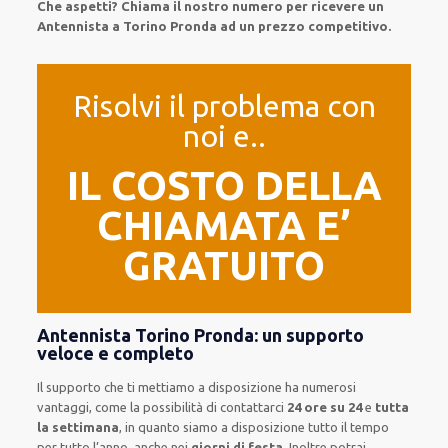
Che aspetti? Chiama il nostro numero per ricevere un
Antennista a Torino Pronda ad un prezzo competitivo.
Risolvi il problema con
noi e..
IL COSTO DELLA
CHIAMATA E’
GRATUITO
Antennista Torino Pronda: un supporto
veloce e completo
Il supporto
che ti
mettiamo a disposizione
ha numerosi
vantaggi, come
la possibilità di contattarci
24 ore su 24
e
tutta
la settimana
, in quanto siamo a disposizione
tutto il tempo
per
tutto l’anno, anche nei
giorni di festa
.
Inoltre
potrai