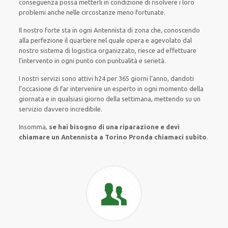
conseguenza
possa
metterli in condizione di risolvere i loro
problemi
anche
nelle circostanze meno fortunate
.
Il nostro forte
sta in ogni Antennista di zona che, conoscendo
alla perfezione
il quartiere
nel quale opera
e
agevolato
dal
nostro sistema di logistica organizzato
, riesce ad
effettuare
l’intervento
in ogni punto con
puntualità e serietà
.
I nostri servizi
sono attivi
h24
per
365 giorni l’anno
,
dandoti
l’occasione
di far
intervenire
un
esperto
in
ogni
momento della
giornata e in
qualsiasi
giorno della settimana,
mettendo su
un
servizio
davvero
incredibile
.
Insomma,
se hai bisogno di una riparazione e devi
chiamare un Antennista a Torino Pronda chiamaci subito
.